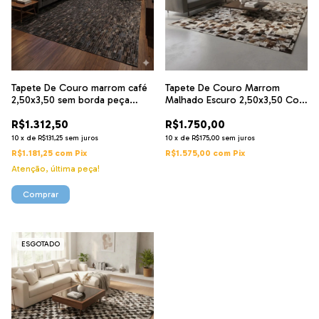
Tapete De Couro marrom café
Tapete De Couro Marrom
2,50x3,50 sem borda peça
Malhado Escuro 2,50x3,50 Com
03x09cm
Bordas
R$1.312,50
R$1.750,00
10
x
de
R$131,25
sem juros
10
x
de
R$175,00
sem juros
R$1.181,25
com
Pix
R$1.575,00
com
Pix
Atenção, última peça!
ESGOTADO