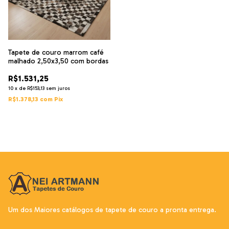
Tapete de couro marrom café
malhado 2,50x3,50 com bordas
R$1.531,25
10
x
de
R$153,13
sem juros
R$1.378,13
com
Pix
Um dos Maiores catálogos de tapete de couro a pronta entrega.