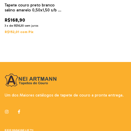
Tapete couro preto branco
salino amarelo 0,50x1,50 s/b pç
10
R$168,90
3
x
de
R$56,30
sem juros
R$152,01
com
Pix
Um dos Maiores catálogos de tapete de couro a pronta entrega.
5551996954571