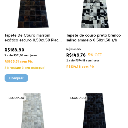
Tapete De Couro marrom
Tapete de couro preto branco
exótico escuro 0,50x1,50 Placa
salino amarelo 0,50x1,50 s/b
10
R$183,90
R$157,65
R$149,76
5
% OFF
3
x
de
R$61,30
sem juros
2
x
de
R$74,88
sem juros
R$165,51
com
Pix
R$134,78
com
Pix
Só restam
3
em estoque!
ESGOTADO
ESGOTADO