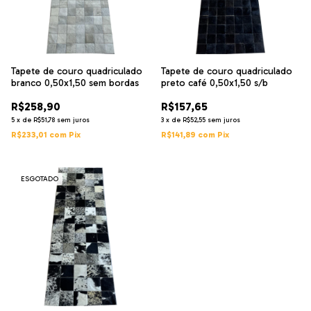
Tapete de couro quadriculado
Tapete de couro quadriculado
branco 0,50x1,50 sem bordas
preto café 0,50x1,50 s/b
R$258,90
R$157,65
5
x
de
R$51,78
sem juros
3
x
de
R$52,55
sem juros
R$233,01
com
Pix
R$141,89
com
Pix
ESGOTADO