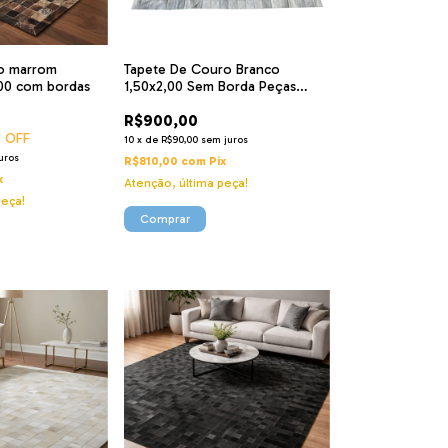
ro marrom
Tapete De Couro Branco
,00 com bordas
1,50x2,00 Sem Borda Peças
7x7cm Cor: Branco
R$900,00
 OFF
10
x
de
R$90,00
sem juros
uros
R$810,00
com
Pix
x
Atenção, última peça!
peça!