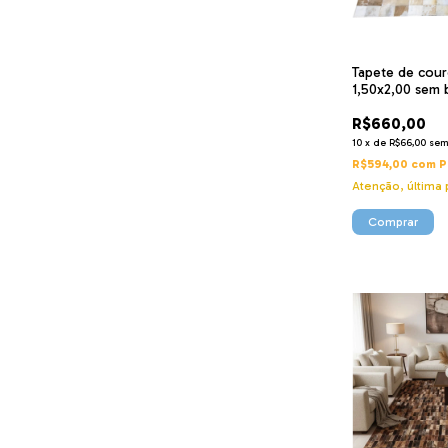
Tapete de cou
1,50x2,00 sem 
10x10cm
R$660,00
10
x
de
R$66,00
sem
R$594,00
com
P
Atenção, última 