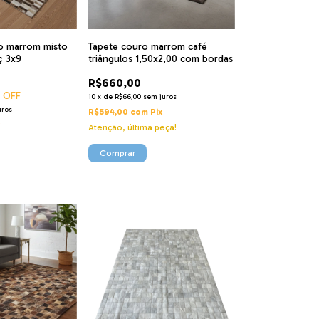
o marrom misto
Tapete couro marrom café
ç 3x9
triângulos 1,50x2,00 com bordas
R$660,00
 OFF
10
x
de
R$66,00
sem juros
uros
R$594,00
com
Pix
x
Atenção, última peça!