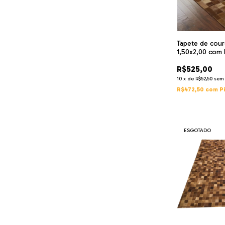
Tapete de cou
1,50x2,00 com
R$525,00
10
x
de
R$52,50
sem 
R$472,50
com
P
ESGOTADO