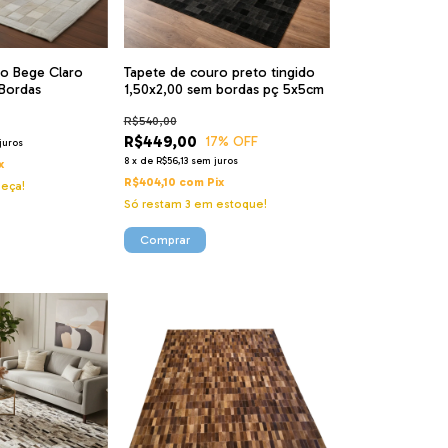
o Bege Claro
Tapete de couro preto tingido
Bordas
1,50x2,00 sem bordas pç 5x5cm
R$540,00
R$449,00
17
% OFF
juros
8
x
de
R$56,13
sem juros
x
R$404,10
com
Pix
peça!
Só restam
3
em estoque!