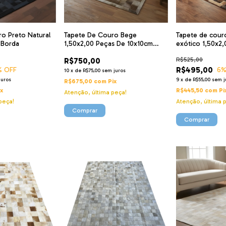
o Preto Natural
Tapete De Couro Bege
Tapete de cou
 Borda
1,50x2,00 Peças De 10x10cm
exótico 1,50x2
P/entrega
R$750,00
R$525,00
R$495,00
% OFF
6
%
10
x
de
R$75,00
sem juros
juros
9
x
de
R$55,00
sem j
R$675,00
com
Pix
ix
R$445,50
com
Pi
Atenção, última peça!
peça!
Atenção, última 