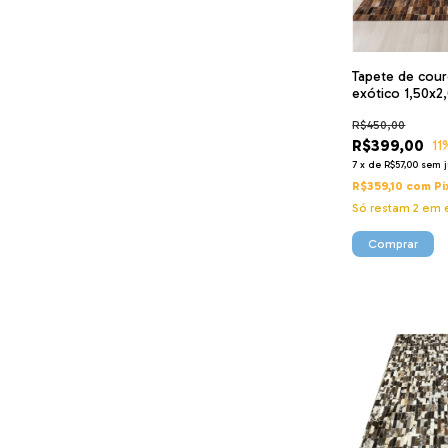
Tapete de cou
exótico 1,50x2
pç 3x9sb
R$450,00
R$399,00
11
7
x
de
R$57,00
sem j
R$359,10
com
Pi
Só restam
2
em e