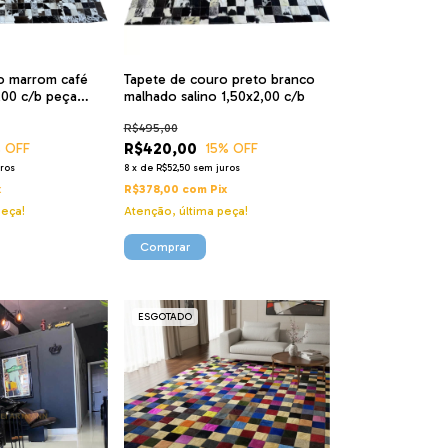
o marrom café
Tapete de couro preto branco
,00 c/b peça
malhado salino 1,50x2,00 c/b
R$495,00
R$420,00
 OFF
15
% OFF
ros
8
x
de
R$52,50
sem juros
x
R$378,00
com
Pix
peça!
Atenção, última peça!
ESGOTADO