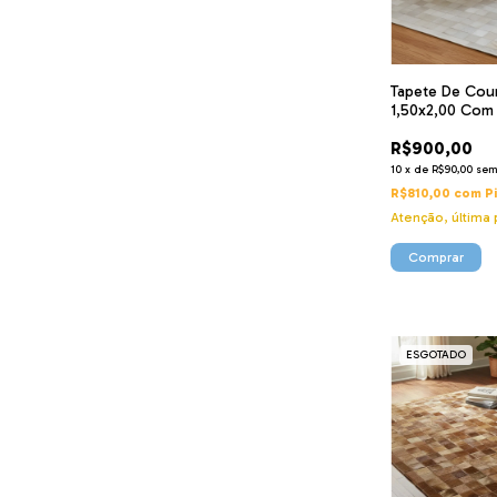
Tapete De Cou
1,50x2,00 Com
R$900,00
10
x
de
R$90,00
sem
R$810,00
com
P
Atenção, última 
ESGOTADO