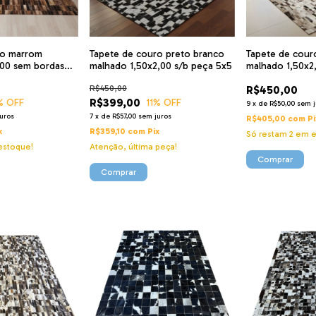
ro marrom
Tapete de couro preto branco
Tapete de couro
,00 sem bordas
malhado 1,50x2,00 s/b peça 5x5
malhado 1,50x2
R$450,00
R$450,00
R$399,00
% OFF
11
% OFF
9
x
de
R$50,00
sem j
uros
7
x
de
R$57,00
sem juros
R$405,00
com
Pi
x
R$359,10
com
Pix
Só restam
2
em e
stoque!
Atenção, última peça!