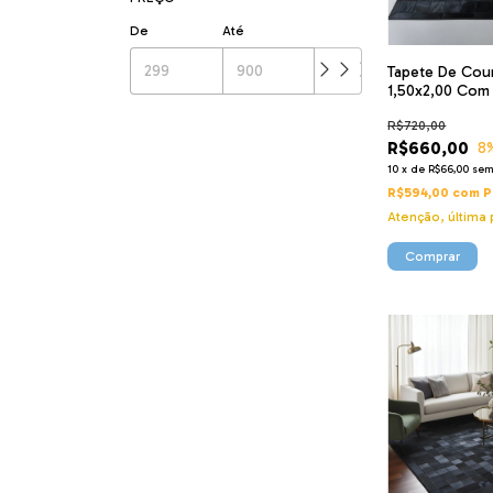
De
Até
Tapete De Cour
1,50x2,00 Com
R$720,00
R$660,00
8
10
x
de
R$66,00
sem
R$594,00
com
P
Atenção, última 