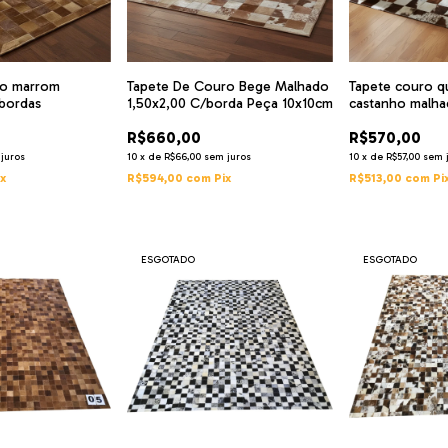
ro marrom
Tapete De Couro Bege Malhado
Tapete couro q
 bordas
1,50x2,00 C/borda Peça 10x10cm
castanho malha
pc10
R$660,00
R$570,00
juros
10
x
de
R$66,00
sem juros
10
x
de
R$57,00
sem 
ix
R$594,00
com
Pix
R$513,00
com
Pi
ESGOTADO
ESGOTADO