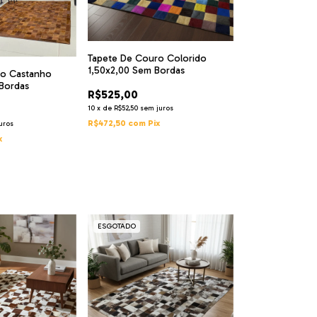
Tapete De Couro Colorido
1,50x2,00 Sem Bordas
ro Castanho
Bordas
R$525,00
10
x
de
R$52,50
sem juros
R$472,50
com
Pix
uros
x
ESGOTADO