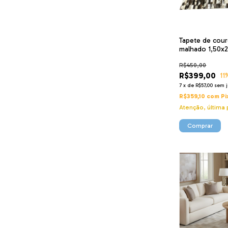
Tapete de cou
malhado 1,50x2
3x9
R$450,00
R$399,00
11
7
x
de
R$57,00
sem j
R$359,10
com
Pi
Atenção, última 