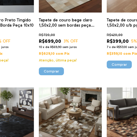
o Preto Tingido
Tapete de couro bege claro
Tapete de cour
 Borda Peça 10x10
1,50x2,00 sem bordas peça
1,50x2,00 s/b p
10x10cm
R$720,00
R$420,00
R$699,00
R$399,00
% OFF
3
% OFF
5
%
 juros
10
x
de
R$69,90
sem juros
7
x
de
R$57,00
sem j
ix
R$629,10
com
Pix
R$359,10
com
Pi
peça!
Atenção, última peça!