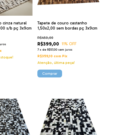
 cinza natural
Tapete de couro castanho
,00 s/b pç 3x9cm
1,50x2,00 sem bordas pç 3x9cm
R$450,00
R$399,00
11
% OFF
uros
7
x
de
R$57,00
sem juros
x
R$359,10
com
Pix
stoque!
Atenção, última peça!