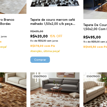
ro Branco
Tapete de couro marrom café
 Bordas
malhado 1,50x2,00 c/b peça
Tapete De Cou
5x5cm
1,50x2,00 Com 
R$495,00
R$420,00
15
% OFF
R$495,00
 juros
8
x
de
R$52,50
sem juros
ix
9
x
de
R$55,00
sem j
R$378,00
com
Pix
R$445,50
com
Pi
peça!
Atenção, última peça!
ESGOTADO
ESGOTADO