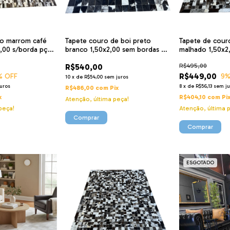
ro marrom café
Tapete couro de boi preto
Tapete de cour
,00 s/borda pç
branco 1,50x2,00 sem bordas pç
malhado 1,50x2
10
5x5cm
R$540,00
R$495,00
R$449,00
% OFF
9
%
10
x
de
R$54,00
sem juros
uros
8
x
de
R$56,13
sem ju
R$486,00
com
Pix
x
R$404,10
com
Pi
Atenção, última peça!
peça!
Atenção, última 
ESGOTADO