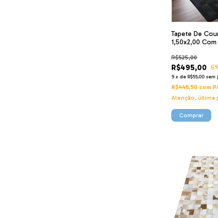
Tapete De Cour
1,50x2,00 Com
R$525,00
R$495,00
6
9
x
de
R$55,00
sem 
R$445,50
com
P
Atenção, última 