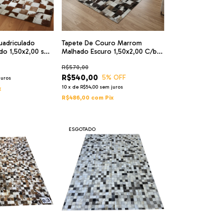
uadriculado
Tapete De Couro Marrom
do 1,50x2,00 sb
Malhado Escuro 1,50x2,00 C/b
Peça 10
R$570,00
R$540,00
5
% OFF
juros
10
x
de
R$54,00
sem juros
x
R$486,00
com
Pix
ESGOTADO