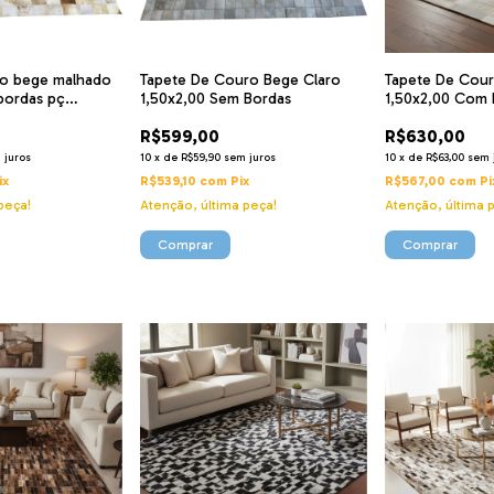
ro bege malhado
Tapete De Couro Bege Claro
Tapete De Cour
bordas pç
1,50x2,00 Sem Bordas
1,50x2,00 Com 
R$599,00
R$630,00
 juros
10
x
de
R$59,90
sem juros
10
x
de
R$63,00
sem 
ix
R$539,10
com
Pix
R$567,00
com
Pi
peça!
Atenção, última peça!
Atenção, última 