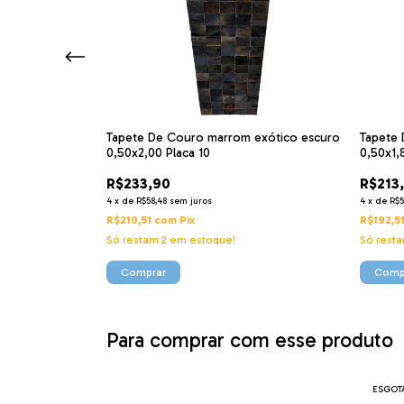
lado branco
Tapete De Couro marrom exótico escuro
Tapete 
0,50x2,00 Placa 10
0,50x1,
R$233,90
R$213
4
x
de
R$58,48
sem juros
4
x
de
R$5
R$210,51
com
Pix
R$192,5
Só restam
2
em estoque!
Só rest
Para comprar com esse produto
ESGOT