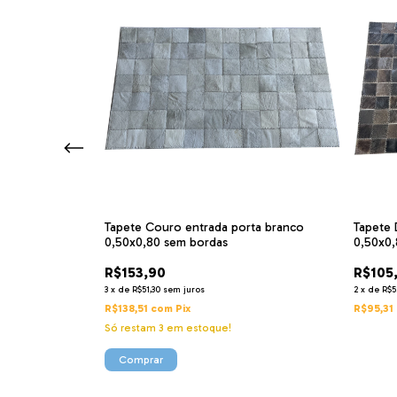
ira Marrom café
Tapete Couro entrada porta branco
Tapete 
0,50x0,80 sem bordas
0,50x0,
R$153,90
R$105
3
x
de
R$51,30
sem juros
2
x
de
R$5
R$138,51
com
Pix
R$95,31
Só restam
3
em estoque!