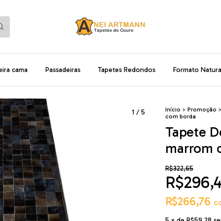
eira cama
Passadeiras
Tapetes Redondos
Formato Natura
Início
>
Promoção
1
/
5
com borda
Tapete D
marrom c
R$322,65
R$296,
R$266,76
c
5
x de
R$59,28
se