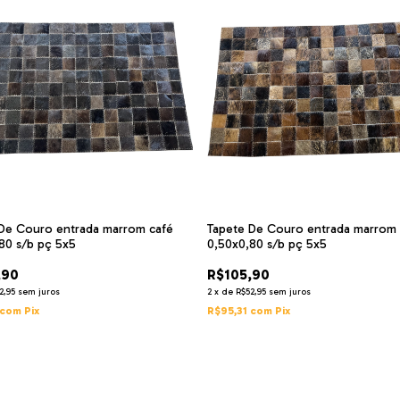
De Couro entrada marrom café
Tapete De Couro entrada marrom 
80 s/b pç 5x5
0,50x0,80 s/b pç 5x5
,90
R$105,90
2,95
sem juros
2
x
de
R$52,95
sem juros
com
Pix
R$95,31
com
Pix