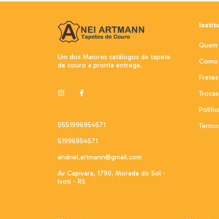
Instit
Quem
Um dos Maiores catálogos de tapete
Como 
de couro a pronta entrega.
Fretes
Troca
Políti
5551996954571
Termo
51996954571
andriel.artmann@gmail.com
Av Capivara, 1790, Morada do Sol -
Ivoti - RS