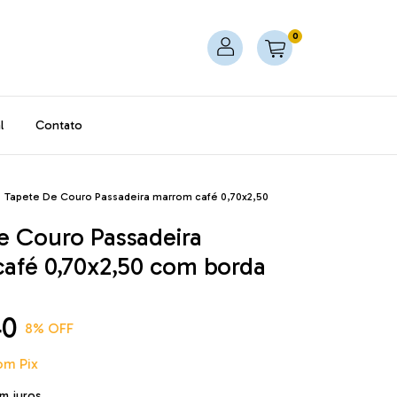
0
l
Contato
>
Tapete De Couro Passadeira marrom café 0,70x2,50
e Couro Passadeira
afé 0,70x2,50 com borda
40
8
% OFF
om
Pix
m juros