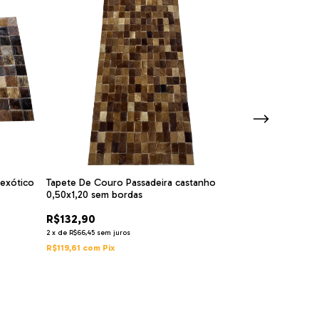
exótico
Tapete De Couro Passadeira castanho
Tapete De Cour
0,50x1,20 sem bordas
0,50x1,20 sem b
R$132,90
R$132,90
2
x
de
R$66,45
sem juros
2
x
de
R$66,45
sem j
R$119,61
com
Pix
R$119,61
com
Pix