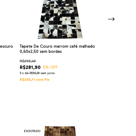
 escuro
Tapete De Couro marrom café malhado
0,60x2,50 sem bordas
Tapete couro p
escuro 0,50x2,0
R$296,40
R$281,90
5
% OFF
R$213,90
5
x
de
R$56,38
sem juros
4
x
de
R$53,48
sem ju
R$253,71
com
Pix
R$192,51
com
Pix
ESGOTADO
ESGOTADO