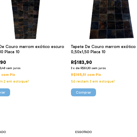
De Couro marrom exótico escuro
Tapete De Couro marrom exótico
80 Placa 10
0,50x1,50 Placa 10
,90
R$183,90
3,48
sem juros
3
x
de
R$61,30
sem juros
1
com
Pix
R$165,51
com
Pix
am
2
em estoque!
Só restam
3
em estoque!
ADO
ESGOTADO