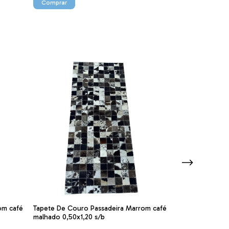
om café
Tapete De Couro Passadeira Marrom café
Tapete De Cour
malhado 0,50x1,20 s/b
Misto 0,50x1,20