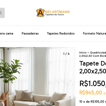
eira cama
Passadeiras
Tapetes Redondos
Formato Natura
Início
>
Quadricula
1
/
4
2,00x2,50 Com Bor
Tapete D
2,00x2,5
R$1.050
R$945,00
c
10
x de
R$105,00