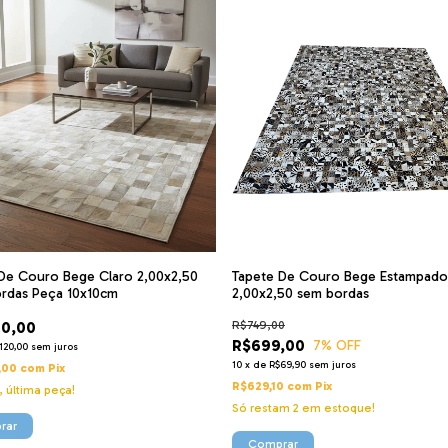
De Couro Bege Claro 2,00x2,50
Tapete De Couro Bege Estampado
rdas Peça 10x10cm
2,00x2,50 sem bordas
00,00
R$749,00
R$699,00
7
% OFF
120,00
sem juros
10
x
de
R$69,90
sem juros
,00
com
Pix
R$629,10
com
Pix
 última peça!
Só restam
2
em estoque!