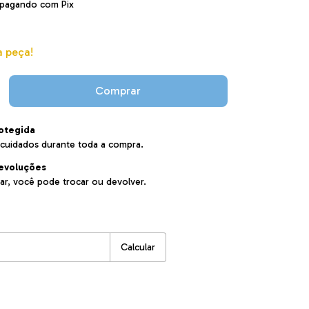
pagando com Pix
a peça!
otegida
cuidados durante toda a compra.
evoluções
ar, você pode trocar ou devolver.
:
Alterar CEP
Calcular