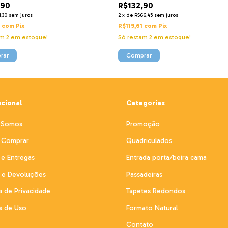
,90
R$132,90
1,30
sem juros
2
x
de
R$66,45
sem juros
1
com
Pix
R$119,61
com
Pix
am
2
em estoque!
Só restam
2
em estoque!
ucional
Categorias
 Somos
Promoção
Comprar
Quadriculados
 e Entregas
Entrada porta/beira cama
s e Devoluções
Passadeiras
ca de Privacidade
Tapetes Redondos
s de Uso
Formato Natural
Contato