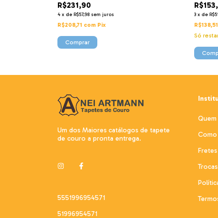
R$231,90
R$153
4
x
de
R$57,98
sem juros
3
x
de
R$5
R$208,71
com
Pix
R$138,5
Só rest
Instit
Quem
Um dos Maiores catálogos de tapete
Como 
de couro a pronta entrega.
Fretes
Troca
Políti
5551996954571
Termo
51996954571