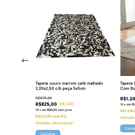
stampado
Tapete couro marrom café malhado
Tapete 
2,00x2,50 c/b peça 5x5cm
Com Bo
R$875,00
R$1.2
R$825,00
6
% OFF
10
x
de
R$
10
x
de
R$82,50
sem juros
R$1.080
R$742,50
com
Pix
Atenção,
Atenção, última peça!