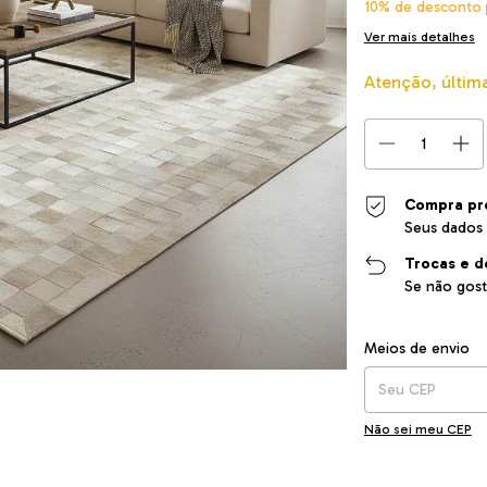
10% de desconto
Ver mais detalhes
Atenção, últim
Compra pr
Seus dados 
Trocas e d
Se não gost
Entregas para o CEP
Meios de envio
Não sei meu CEP