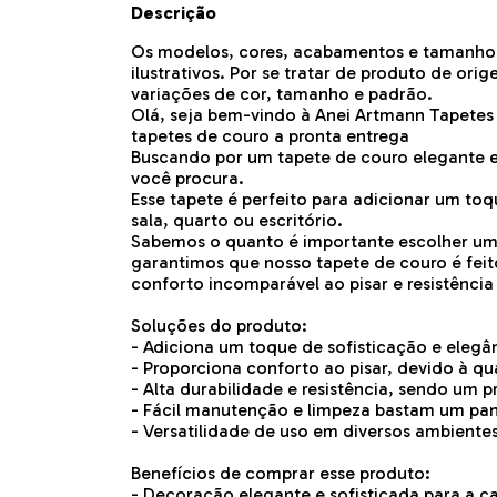
Descrição
Os modelos, cores, acabamentos e tamanho
ilustrativos. Por se tratar de produto de o
variações de cor, tamanho e padrão.
Olá, seja bem-vindo à Anei Artmann Tapetes
tapetes de couro a pronta entrega
Buscando por um tapete de couro elegante 
você procura.
Esse tapete é perfeito para adicionar um toq
sala, quarto ou escritório.
Sabemos o quanto é importante escolher um 
garantimos que nosso tapete de couro é fei
conforto incomparável ao pisar e resistência 
Soluções do produto:
- Adiciona um toque de sofisticação e elegâ
- Proporciona conforto ao pisar, devido à q
- Alta durabilidade e resistência, sendo um p
- Fácil manutenção e limpeza bastam um pa
- Versatilidade de uso em diversos ambientes,
Benefícios de comprar esse produto:
- Decoração elegante e sofisticada para a ca