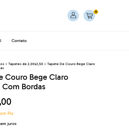
0
l
Contato
dos
>
Tapetes de 2,00x2,50
>
Tapete De Couro Bege Claro
das
e Couro Bege Claro
0 Com Bordas
,00
om
Pix
sem juros