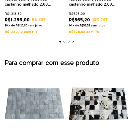
castanho malhado 2,00
castanho malhado 2,00
diâmetro mandala
diâmetro pç 10x10cm
R$1.318,80
R$628,00
R$1.256,00
R$565,20
5
% OFF
10
% OFF
10
x
de
R$125,60
sem juros
10
x
de
R$56,52
sem juros
R$1.130,40
com
Pix
R$508,68
com
Pix
Para comprar com esse produto