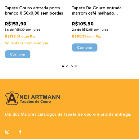
Tapete Couro entrada porta
Tapete De Couro entrada
branco 0,50x0,80 sem bordas
marrom café malhado
0,50x0,80 s/b
R$153,90
R$105,90
3
x
de
R$51,30
sem juros
2
x
de
R$52,95
sem juros
R$138,51
com
Pix
R$95,31
com
Pix
Só restam
3
em estoque!
Um dos Maiores catálogos de tapete de couro a pronta entrega.