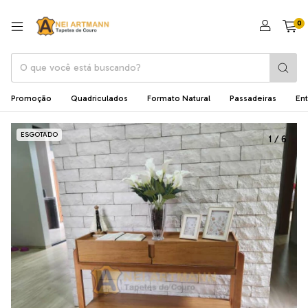
0
Promoção
Quadriculados
Formato Natural
Passadeiras
En
ESGOTADO
1
/
6