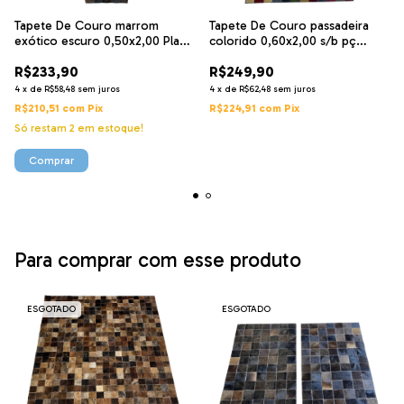
Tapete De Couro marrom
Tapete De Couro passadeira
exótico escuro 0,50x2,00 Placa
colorido 0,60x2,00 s/b pç
10
5x5cm
R$233,90
R$249,90
4
x
de
R$58,48
sem juros
4
x
de
R$62,48
sem juros
R$210,51
com
Pix
R$224,91
com
Pix
Só restam
2
em estoque!
Para comprar com esse produto
ESGOTADO
ESGOTADO