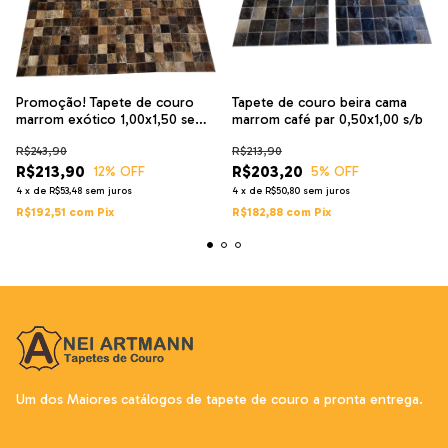
Promoção! Tapete de couro
Tapete de couro beira cama
marrom exótico 1,00x1,50 sem
marrom café par 0,50x1,00 s/b
borda
R$243,90
R$213,90
R$213,90
R$203,20
12
% OFF
5
% OFF
4
x
de
R$53,48
sem juros
4
x
de
R$50,80
sem juros
R$192,51
com
Pix
R$182,88
com
Pix
Um dos Maiores catálogos de tapete de couro a pronta entrega.